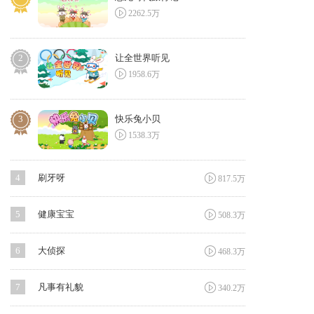

2262.5万
2
让全世界听见

1958.6万
3
快乐兔小贝

1538.3万

4
刷牙呀
817.5万

5
健康宝宝
508.3万

6
大侦探
468.3万

7
凡事有礼貌
340.2万