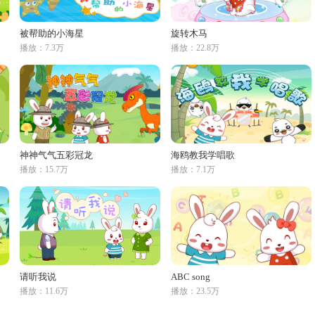
被帮助的小海星
旋转木马
播放：7.3万
播放：22.8万
神神气气五彩冠龙
海鸥教我学唱歌
播放：15.7万
播放：7.1万
请听我说
ABC song
播放：11.6万
播放：23.5万