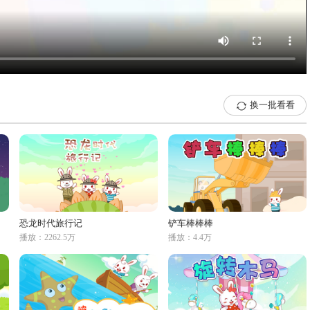
换一批看看

恐龙时代旅行记
铲车棒棒棒
播放：2262.5万
播放：4.4万