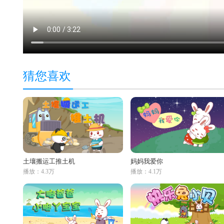
猜您喜欢
土壤搬运工推土机
妈妈我爱你
播放：4.3万
播放：4.1万