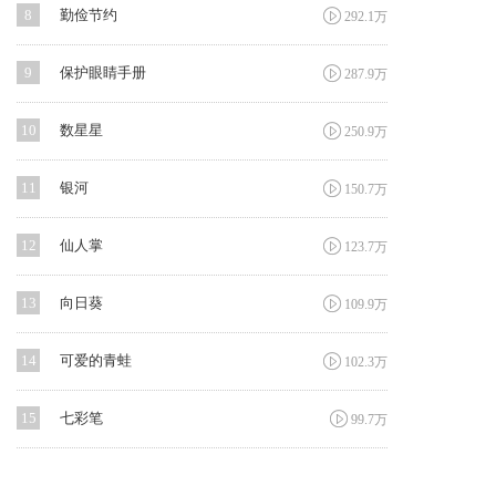

8
勤俭节约
292.1万

9
保护眼睛手册
287.9万

10
数星星
250.9万

11
银河
150.7万

12
仙人掌
123.7万

13
向日葵
109.9万

14
可爱的青蛙
102.3万

15
七彩笔
99.7万