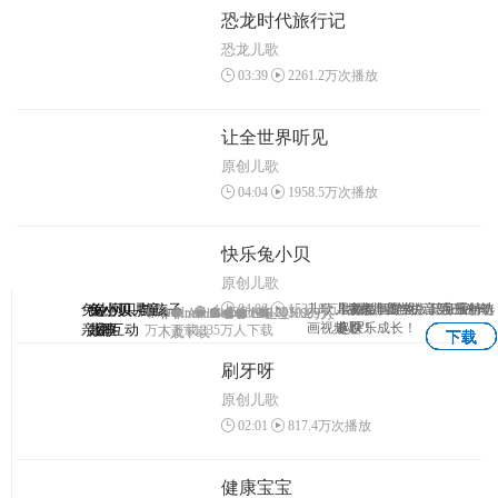
恐龙时代旅行记
恐龙儿歌
03:39
2261.2万次播放
让全世界听见
原创儿歌
04:04
1958.5万次播放
快乐兔小贝
原创儿歌
04:06
1537.8万次播放
兔小贝—与孩子
兔小贝
兔小贝儿童
兔小贝拼
儿歌、故事、国学、识字原创动
儿童故事专业版，海量精选
早教益智游戏，陪宝宝一
3-7岁儿童学拼音第一神奇
Android
Android
IOS
1203
IOS
Android
Android
IOS
IOS
1102万人
1069万
APP
画视频！
专题！
起快乐成长！
亲密互动
儿歌
故事
音
万人下载
1235万人下载
下载
人下载
下载
下载
下载
下载
刷牙呀
原创儿歌
02:01
817.4万次播放
健康宝宝