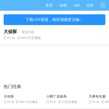
首页
动画
APP
合作
下载APP观看，精彩视频更流畅！
大侦探
/
原创儿歌
02:38
468.3万次播放
热门经典
大侦探
小脚丫追春风
凡事有礼貌
02:38
468.3万次播放
02:47
4.6万次播放
01:38
34