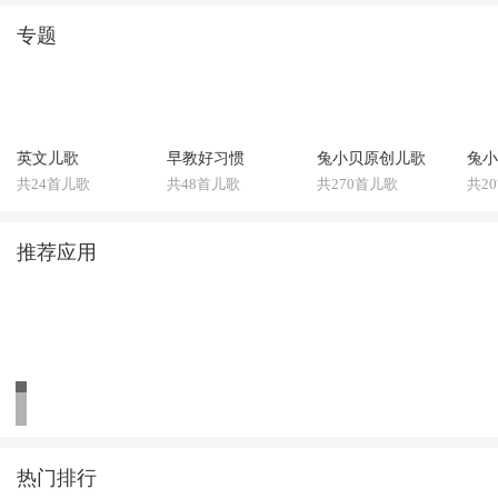
专题
英文儿歌
早教好习惯
兔小贝原创儿歌
兔小
共24首儿歌
共48首儿歌
共270首儿歌
共2
推荐应用
热门排行