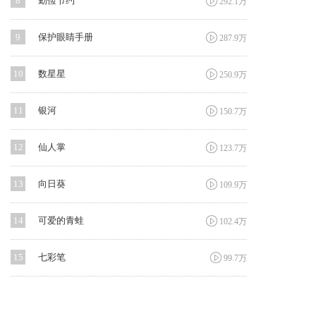

8
勤俭节约
292.1万

9
保护眼睛手册
287.9万

10
数星星
250.9万

11
银河
150.7万

12
仙人掌
123.7万

13
向日葵
109.9万

14
可爱的青蛙
102.4万

15
七彩笔
99.7万