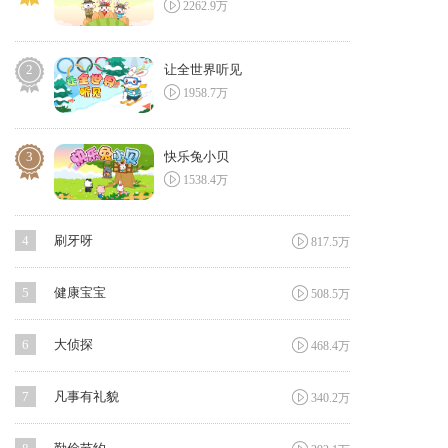

2262.9万
2
让全世界听见

1958.7万
3
快乐兔小贝

1538.4万

4
刷牙呀
817.5万

5
健康宝宝
508.5万

6
大侦探
468.4万

7
凡事有礼貌
340.2万