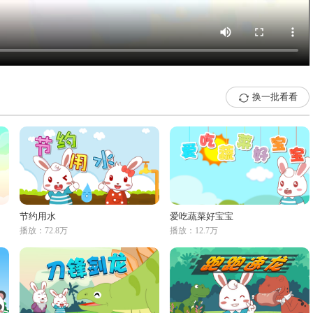
换一批看看

节约用水
爱吃蔬菜好宝宝
播放：72.8万
播放：12.7万