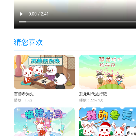
猜您喜欢
百善孝为先
恐龙时代旅行记
播放：13万
播放：2262.9万