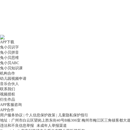
APP下载
兔小贝识字
兔小贝拼音
兔小贝思维
兔小贝ABC
兔小贝知识课
机构合作
幼儿园视频申请
音乐合伙人
联系我们
视频授权
衍生作品
APP客服咨询
APP合作
用户服务协议
|
个人信息保护政策
|
儿童隐私保护指引
地址：广州市白云区望岗上胜东街40号B栋306室 梅州市梅江区三角镇客都大道
违法和不良信息举报
未成年人举报渠道