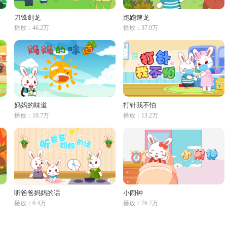
刀锋剑龙
跑跑速龙
播放：46.2万
播放：37.9万
妈妈的味道
打针我不怕
播放：10.7万
播放：13.2万
听爸爸妈妈的话
小闹钟
播放：6.4万
播放：76.7万