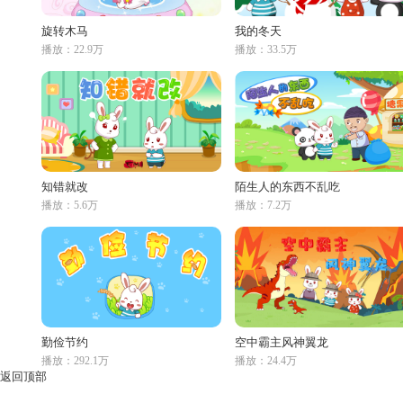
旋转木马
我的冬天
播放：22.9万
播放：33.5万
知错就改
陌生人的东西不乱吃
播放：5.6万
播放：7.2万
勤俭节约
空中霸主风神翼龙
播放：292.1万
播放：24.4万
返回顶部