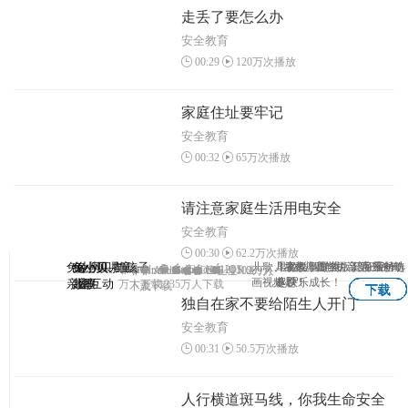
走丢了要怎么办
安全教育
00:29
120万次播放
家庭住址要牢记
安全教育
00:32
65万次播放
请注意家庭生活用电安全
安全教育
00:30
62.2万次播放
兔小贝—与孩子
兔小贝
兔小贝儿童
兔小贝拼
儿歌、故事、国学、识字原创动
儿童故事专业版，海量精选
早教益智游戏，陪宝宝一
3-7岁儿童学拼音第一神奇
Android
Android
IOS
1203
IOS
Android
Android
IOS
IOS
1102万人
1069万
APP
画视频！
专题！
起快乐成长！
亲密互动
儿歌
故事
音
万人下载
1235万人下载
下载
人下载
下载
下载
下载
下载
独自在家不要给陌生人开门
安全教育
00:31
50.5万次播放
人行横道斑马线，你我生命安全