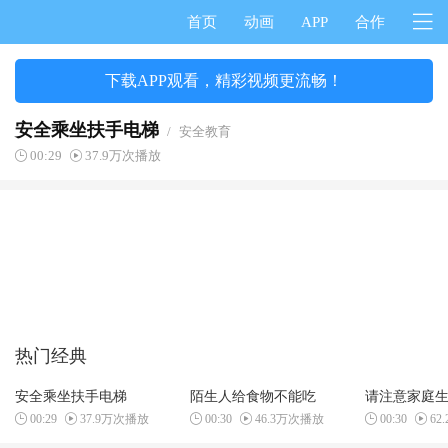
首页
动画
APP
合作
下载APP观看，精彩视频更流畅！
安全乘坐扶手电梯
/
安全教育
00:29
37.9万次播放
热门经典
安全乘坐扶手电梯
陌生人给食物不能吃
请注意家庭
00:29
37.9万次播放
00:30
46.3万次播放
00:30
62