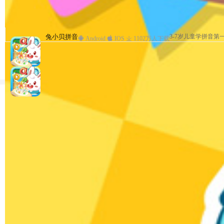
兔小贝儿童故事
兔小贝拼音
兔小贝—与孩子亲密互动
兔小贝儿歌
兔小贝儿童故事
兔小贝拼音
3-7岁儿童学拼音第
儿歌、故事、国学、
3-7岁儿童学拼音第
儿童故事专业
儿童故事专业
早教
Android
Android
Android
Android
Android
IOS
IOS
IOS
Android
IOS
IOS
1102万人下载
1203万人下载
1102万人下载
1069万人下载
1069万人下载
IOS
1235万人下载
热门排行
认识1和许多
数学
02:10
29.1万次播放
数字10
数学
02:09
13.4万次播放