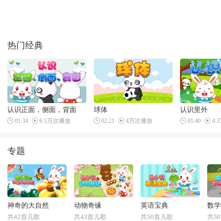
热门经典
认识正面，侧面，背面
球体
认识里外
01:34
6.1万次播放
02:21
4万次播放
01:40
4.
专题
神奇的大自然
动物奇缘
英语宝典
数学
共42首儿歌
共43首儿歌
共50首儿歌
共5