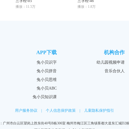
三字经-05
三字经-46
播放：11.5万
播放：1.8万
APP下载
机构合作
兔小贝识字
幼儿园视频申请
兔小贝拼音
音乐合伙人
兔小贝思维
兔小贝ABC
兔小贝知识课
用户服务协议
|
个人信息保护政策
|
儿童隐私保护指引
：广州市白云区望岗上胜东街40号B栋306室 梅州市梅江区三角镇客都大道东汇城D2栋