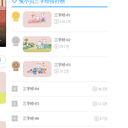

兔小贝三字经排行榜
1
三字经-01

110.1万
2
三字经-02

29.1万
看
3
三字经-03

21.2万

4
三字经-04
16.5万

5
三字经-05
11.5万

6
三字经-06
9.7万