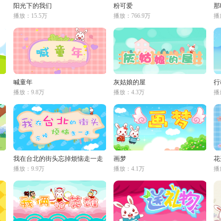
阳光下的我们
粉可爱
那
播放：15.5万
播放：766.9万
播
喊童年
灰姑娘的屋
行
播放：9.8万
播放：4.3万
播
我在台北的街头忘掉烦恼走一走
画梦
花
播放：9.9万
播放：4.1万
播