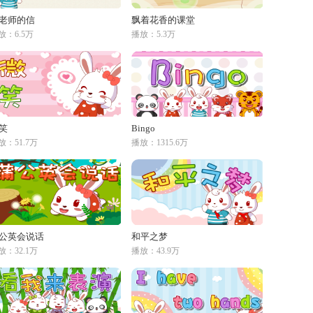
老师的信
飘着花香的课堂
放：6.5万
播放：5.3万
笑
Bingo
放：51.7万
播放：1315.6万
公英会说话
和平之梦
放：32.1万
播放：43.9万