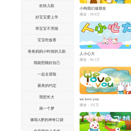
欢快儿歌
小狗我们做朋友
播放：68.8万
好宝宝爱上学
乖宝宝不哭闹
宝宝吃饭香
爸爸妈妈小时候的儿歌
人小心大
播放：66.1万
我能照顾好自己
一起去冒险
最美的约定
我想长大
we love you
播放：101万
画一个梦
哆啦A梦的神奇口袋