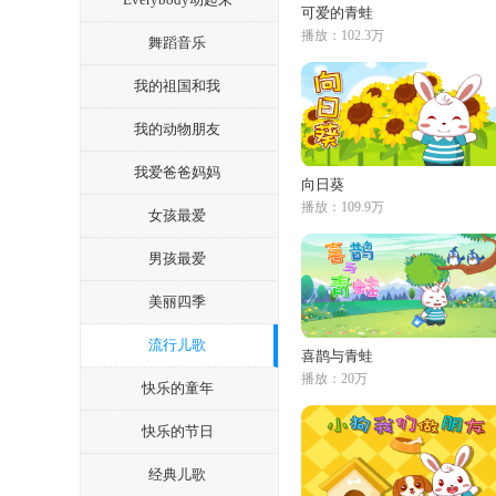
可爱的青蛙
播放：102.3万
舞蹈音乐
我的祖国和我
我的动物朋友
我爱爸爸妈妈
向日葵
播放：109.9万
女孩最爱
男孩最爱
美丽四季
流行儿歌
喜鹊与青蛙
播放：20万
快乐的童年
快乐的节日
经典儿歌