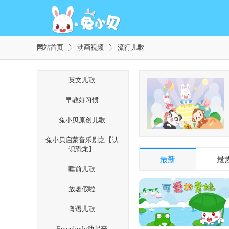
网站首页
动画视频
流行儿歌
英文儿歌
早教好习惯
兔小贝原创儿歌
兔小贝启蒙音乐剧之【认
识恐龙】
最新
最
睡前儿歌
放暑假啦
粤语儿歌
Everybody动起来