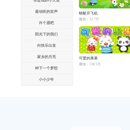
你是我的小天使
最动听的笑声
蜻蜓开飞机
播放：32.7万
许个愿吧
阳光下的我们
向快乐出发
家乡的月亮
可爱的果果
播放：138.5万
种下一个梦想
小小少年