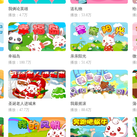
我俩论英雄
送礼物
给
播放：4.7万
播放：53.8万
播
幸福岛
亲亲阳光
微
播放：180.7万
播放：51.4万
播
圣诞老人进城来
我最摇滚
蒲
播放：47.7万
播放：88.6万
播