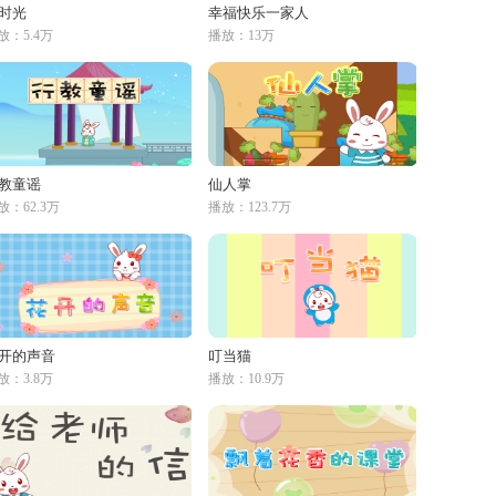
时光
幸福快乐一家人
放：5.4万
播放：13万
教童谣
仙人掌
放：62.3万
播放：123.7万
开的声音
叮当猫
放：3.8万
播放：10.9万