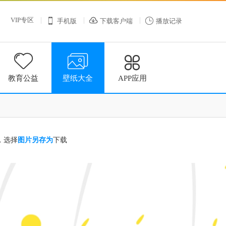
VIP专区



手机版
下载客户端
播放记录



教育公益
壁纸大全
APP应用
，选择
图片另存为
下载