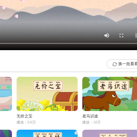
换一批看

无价之宝
老马识途
播放：9.6万
播放：10万