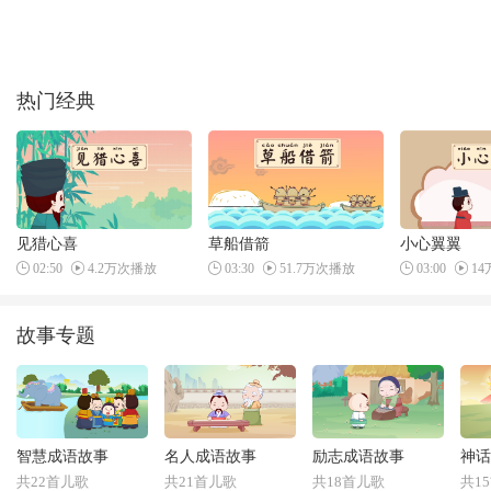
热门经典
见猎心喜
草船借箭
小心翼翼
02:50
4.2万次播放
03:30
51.7万次播放
03:00
1
故事专题
智慧成语故事
名人成语故事
励志成语故事
神话
共22首儿歌
共21首儿歌
共18首儿歌
共1