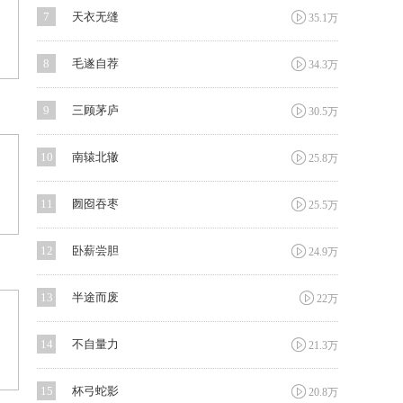

7
天衣无缝
35.1万

8
毛遂自荐
34.3万

9
三顾茅庐
30.5万

10
南辕北辙
25.8万

11
囫囵吞枣
25.5万

12
卧薪尝胆
24.9万

13
半途而废
22万

14
不自量力
21.3万

15
杯弓蛇影
20.8万