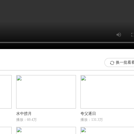
换一批看

水中捞月
夸父逐日
播放：69.4万
播放：131.3万