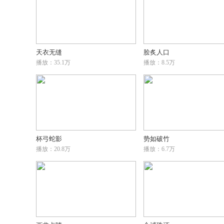
天衣无缝
脍炙人口
播放：35.1万
播放：8.5万
杯弓蛇影
势如破竹
播放：20.8万
播放：6.7万