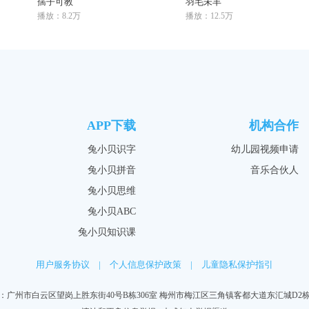
孺子可教
羽毛未丰
播放：8.2万
播放：12.5万
APP下载
机构合作
兔小贝识字
幼儿园视频申请
兔小贝拼音
音乐合伙人
兔小贝思维
兔小贝ABC
兔小贝知识课
用户服务协议
|
个人信息保护政策
|
儿童隐私保护指引
：广州市白云区望岗上胜东街40号B栋306室 梅州市梅江区三角镇客都大道东汇城D2栋