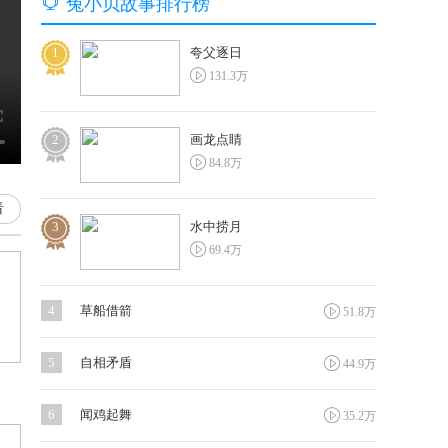

兔小贝故事排行榜
1
夸父逐日

131.3万
2
画龙点睛

84.8万
看
3
水中捞月

69.4万

4
草船借箭
51.8万

5
自相矛盾
44.9万

6
闻鸡起舞
35.2万