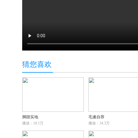
猜您喜欢
脚踏实地
毛遂自荐
播放：18.1万
播放：34.3万