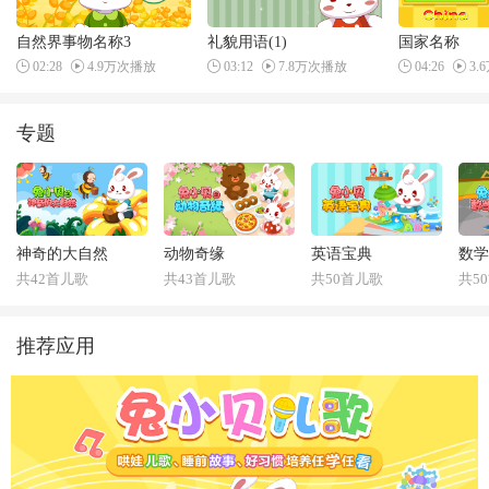
自然界事物名称3
礼貌用语(1)
国家名称
02:28
4.9万次播放
03:12
7.8万次播放
04:26
3.
专题
神奇的大自然
动物奇缘
英语宝典
数学
共42首儿歌
共43首儿歌
共50首儿歌
共5
推荐应用